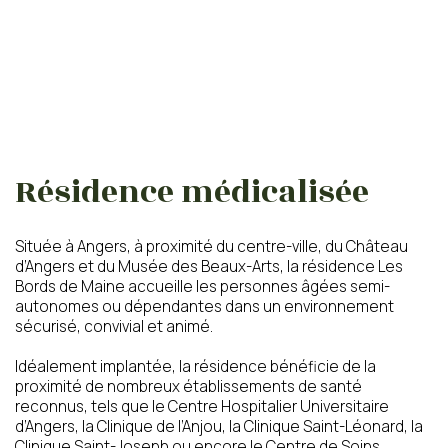
Résidence médicalisée
Votre email
Votre numéro de
téléphone
Située à Angers, à proximité du centre-ville, du Château
d’Angers et du Musée des Beaux-Arts, la résidence Les
Bords de Maine accueille les personnes âgées semi-
autonomes ou dépendantes dans un environnement
sécurisé, convivial et animé.
Prénom du proche
Nom du proche concerné
concerné
Idéalement implantée, la résidence bénéficie de la
proximité de nombreux établissements de santé
reconnus, tels que le Centre Hospitalier Universitaire
d’Angers, la Clinique de l’Anjou, la Clinique Saint-Léonard, la
Clinique Saint-Joseph ou encore le Centre de Soins
Age du proche concerné
Code postal du proche