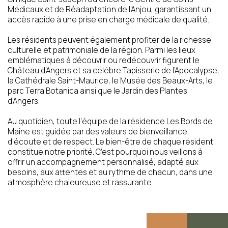
concerné
Médicaux et de Réadaptation de l’Anjou, garantissant un
accès rapide à une prise en charge médicale de qualité.
Les résidents peuvent également profiter de la richesse
Calculer neuf plus douze ?
culturelle et patrimoniale de la région. Parmi les lieux
(en chiffres)
emblématiques à découvrir ou redécouvrir figurent le
Château d’Angers et sa célèbre Tapisserie de l’Apocalypse,
la Cathédrale Saint-Maurice, le Musée des Beaux-Arts, le
parc Terra Botanica ainsi que le Jardin des Plantes
d’Angers.
J’autorise l’utilisation des données
personnelles, conformément à notre
Au quotidien, toute l’équipe de la résidence Les Bords de
politique de confidentialité
Maine est guidée par des valeurs de bienveillance,
d’écoute et de respect. Le bien-être de chaque résident
constitue notre priorité. C’est pourquoi nous veillons à
offrir un accompagnement personnalisé, adapté aux
Conformément aux dispositions de l’article L. 223-2
besoins, aux attentes et au rythme de chacun, dans une
du Code de la Consommation, vous pouvez vous
atmosphère chaleureuse et rassurante.
inscrire sur la liste d’opposition au démarchage
téléphonique « Bloctel »
https://www.bloctel.gouv.fr/